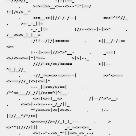
^^/>/>//_           -|!|!==_ 

     .     >=>=|>>__<>--<>--^|^|==/           
!!|/>/>__^ 

     .     <>=__<>||//-/-/--|           =>>!^!^//_      
.     >=-_-_||= 

          -_-_||=           !//--<>=-|-|>>^      .     
/__<><>_|_|__= 

          -/!!--/|/|<=<=<>      .     >||__/-/-<>
<>= 

          !--|>=>=|//>^>^__-      .     _==!!
<>/<>=<>=|^|^==-           >|>|--_ 

     .     ////!<>/<>/<=<==           >||--
^|_|_//_ 

     .     -//_!<><>>==>==--|           >>^<>===
<>===///_!<>!<>||^ 

          ---_||<=>/>/==|      .     
/^^<>___//_//|/>>==^|^|__- 

     .     <>=!<>=!__<>           /|--/^>^>__=      
.     <><>|-->=----_/_/||_ 

          ^^/==><=|<=|<><>-      .     !--
||//__^/^/>>| 

          <>==>=//>=//_!_!_---      .     >
<>^^!!////|||           _=_=<>=<>=_ 

     .     <>!--^-->>_^^||=<>_<>_--/      .     