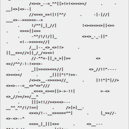
          /<><>_--=_^^||>!>!<>=<>=/      .     -
__|<>|<>--| 

          //<=<=_>>!|!|^^/      .     -|-|//|           
___<>-->==>==--> 

     .     !/^^|_|_//|           !<><>=>=>||<>=      
.     =>=>||<>= 

     .     -^^/!/!/||_           <><>_-_-||^      
.     =!--><=><=//| 

          /__|--_<>_<>!!>      .     
||__<>=//>||_/_/<><>! 

     .     //-^^=-||_>_>||>=           <>
<>//^^/-!-!<><>- 

     .     _||==<=><=>//|           <>_//!!^----
<>=<>=/      .     _||||^!^!>>- 

          /<><>__-=>==>=//_      .     |!!^|^|//>           
<><>---=__<>^<>^/// 

     .     _<=<=_<=<=||>->-!!|           =-<>
<>_//>=/>=/__^ 

     .     |||>!!//=<>=<>---           
__^^_^^/!/!==|      .     />|>|__- 

          <><>/!--__=>==>=^^|      .     |_>>//-
<>-<>--^ 

          ==>>_|_|||<>=      .     <>__---