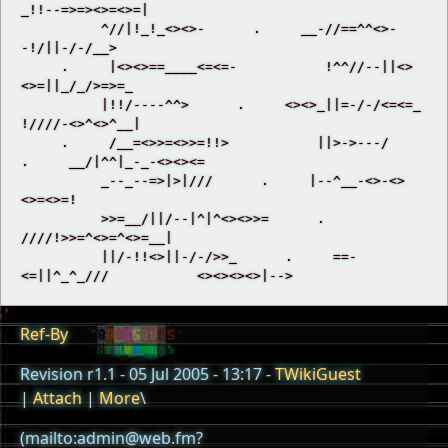
_!!--=>=><>=<>=| 

          ^//|!_!_<><>-      .     __-//==^^<>-
-!/||-/-/__> 

     .     |<><>==____<=<=-           !^^//--||<>
<>=||_/_/>=>=_ 

          |!!/----^^>      .     <><>_||=-/-/<=<=_           
!////-<>^<>^__| 

     .     /__=<>>=<>>=!!>           ||>->---/      
.     __/|^^|_-_-<><><= 

          _--_--=>|>|///      .     |--^__-<>-<>
<>=<>=! 

          >>=__/||/--|^|^<><>>=      .     
////!>>=^<>=^<>=__| 

          ||/-!!<>||-/-/>>_      .     ==-
Ref-By
Revision r1.1 - 05 Jul 2005 - 13:17 -
TWikiGuest
|
Attach
|
More
\
(mailto:admin@web.fm?