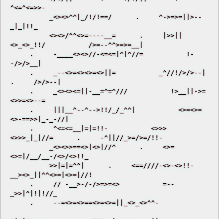
^<=^<=>>- 

          _<><>^^|_/!/!==/      .     ^->=>=||>--
_|_|!!_ 

          <><>/^^<>=----__=      .     |>>||
<>_<>_!!/           />=--^^>=>=__| 

     .     -____<><>//-<=<=|^|^//=           !-
-/>/>__| 

     .     _--<>=<><>=<>||=           _^//!/>/>--|      
.     />/>--| 

     .     _<><><=||-__=^=^///           !>__||->=
<>>=<>--= 

     .     |||__^--^-->!!/_/_^^|           <>=<>=
<>-==>>|_-_-//| 

     .     ^<=<=__|=|=!!-           <>>>
<>>>_|_|//=      .     -^||//_>=/>=/!!- 

          _<><>>==<>|<>|//^      .     <>=
<>=|/__/__-/<>/<>!!_ 

          >>|=|=^^|      .     <==////-<>-<>!!-           
__><>_||^^<>=|<>=|//! 

     .     // -__>-/-/>=>=<>           =--
_>>|^|!|!//_ 

     .     --=<>=<>==<>=<>=||_<>_<>^^-            
