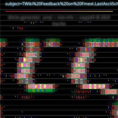
subject=TWiki%20Feedback%20on%20Fmext.LastAsciiSc
{#site-generator .one} ::: site-info ::: copyleft © 2023
live.fm