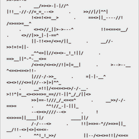
     .     __/>><>-|-|//^           
|!!__-//-//=_=_--<>      .     >>//|/|^^| 

          !<>=!<>=__>      .     ==<>||_----//!           
/=>==>=__^ 

     .     <><>//_||>->---^           !!=<==<=__/      
.     <>//|>>_|-|-==^ 

          ||-!!<>=/<>=/||_      .     __//-
>>!=!=||- 

          _^^<=||//<><>-_!_!||/      .     
==>__||^-^-__<>= 

          /<><>/<><>//!|=|=__|      .     >-->--__  
^<=<><=<>!!- 

          |///-/->>_      .     =|-|-__^           
<><>!//<>=|//-->|>|^^_ 

     .     __=!!|/<=<=<><>/-/-__-           
>!!^|=__<><>>=>=_==//!-||^_/_/||<> 

          >>|==-!///_/_<=<=^      .     __>>/-/-
==>=      .     ^^!//_-|-|||_ 

          --<><>////--<>      .     !
<=>>==||____||/           ____||/ 

          /-/---<>      .     !!|>=>=-^//>=>=||_           
__/!!-<>|<>|<=<=- 

     .     ^^!_!_>>/           ||--/<><>=!!|/<=<=