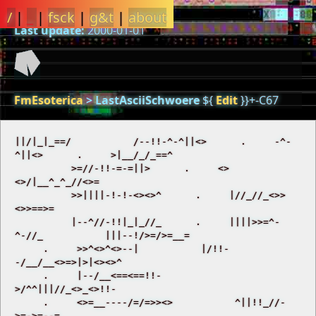
/
|
_
|
fsck
|
g&t
|
about
Last update:
2000-01-01
FmEsoterica
>
LastAsciiSchwoere
${
Edit
}}+-C67
||/|_|_==/           /--!!-^-^||<>      .     -^-
^||<>      .     >|__/_/_==^ 

          >=//-!!-=-=||>      .     <>
<>/|__^_^_//<>= 

          >>||||-!-!-<><>^      .     |//_//_<>>
<>>==>= 

          |--^//-!!|_|_//_      .     ||||>>=^-
^-//_           |||--!/>=/>=__= 

     .     >>^<>^<>--|           |/!!-
-/__/__<>=>|>|<><>^ 

     .     |--/__<==<==!!-           
>/^^|||//_<>_<>!!- 

     .     <>=__----/=/=>><>           ^||!!_//-
>=->=--= 
