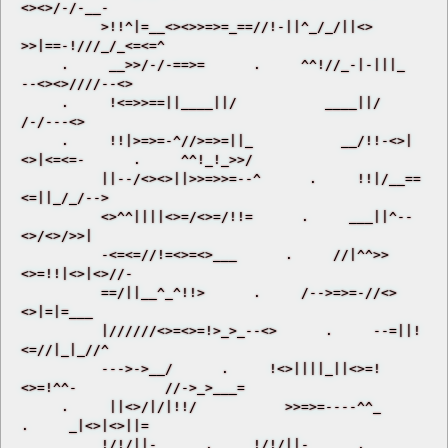
<><>/-/-__- 

          >!!^|=__<><>>=>=_==//!-||^_/_/||<>           
>>|==-!///_/_<=<=^ 

     .     __>>/-/-==>=      .     ^^!//_-|-|||_           
--<><>////--<> 

     .     !<=>>==||____||/           ____||/           
/-/---<> 

     .     !!|>=>=-^//>=>=||_           __/!!-<>|
<>|<=<=-      .     ^^!_!_>>/ 

          ||--/<><>||>>=>>=--^      .     !!|/__==
<=||_/_/--> 

          <>^^||||<>=/<>=/!!=      .     ___||^--
<>/<>/>>| 

          -<=<=//!=<>=<>___      .     //|^^>>
<>=!!|<>|<>//- 

          ==/||__^_^!!>      .     /-->=>=-//<>
<>|=|=___ 

          |//////<>=<>=!>_>_--<>      .     --=||!
<=//|_|_//^ 

          --->->__/      .     !<>||||_||<>=!
<>=!^^-           //->_>___= 

     .     ||<>/|/|!!/           >>=>=----^^_      
.     _|<>|<>||= 

          !/!/||-      .     !/!/||-      .     