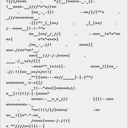
!|/|/>><>      .     ^//__|>=>==-_-_||-           
!__<><>-__////^>^>//<= 

     .     |==_-_-||!           --<>/|/|^^>      .     
_///<>==<>==__- 

          -||!^^_|_|>>/      .     _|_|>>/      .     
/-->=>=__|!-!-^^= 

          <>__|>>/_/_//|      .     --<>=__!=^=^<>
<>|           =^=^<><>| 

          />>_-_-//!      .     <=<=||
<>=-//<>^<>^__- 

          =>>|__!//-/-/>=>=|      .     
____-/__>/>/||| 

     .     -<=<=^^_!=!=||-           <>>>_/||==_-
-//-!!|<>__>>/=/=!!| 

          _^^||<>=---<>//_____|-|-|^^/           
>=<><>==_->->||/ 

     .     _!!--^<>=||=<>=<>//-           
>__|!!|!!/-|-|>=>=^ 

     .     <><>=--__>_>_///           |||!--<>=
<>==<>=<>--_ 

     .     ^>>!!!!/|/|>=>=/           -<>
<>__!||=^-^->>_ 

     .     /<><>|<=<=-/-/!!|           
=_^^////>=|!|!--| 
