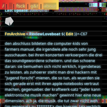
/
|
_
|
fsck
|
g&t
|
about
Last update:
2000-01-01
FmArchive
>
ReviewLoveboat
${
Edit
}}+-C67
den abschluss bildeten die computer-kids von
farmers manual, die irgendwie alle noch sehr jung
ausschauen. bei ihren konzerten verkoerpern die drei
das soundgewordene scheitern. und das schoene
daran: sie bemuehen sich nicht wirklich, irgendetwas
zu leisten. als zuhoerer steht man drei hackern mit
"jugend forscht"-mienen, die so tun, als wuerden sie
sich gerade erst mit ihren apple-notebooks vertraut
machen, gegenueber. der kraftwerk-satz "jeder kann
elektronische musik machen" gewinnt hier eine neue
dimension. ach ja, die musik. die tut zwar nicht weh
(im gegensatz zu *******'s den koerper tatsaechlich