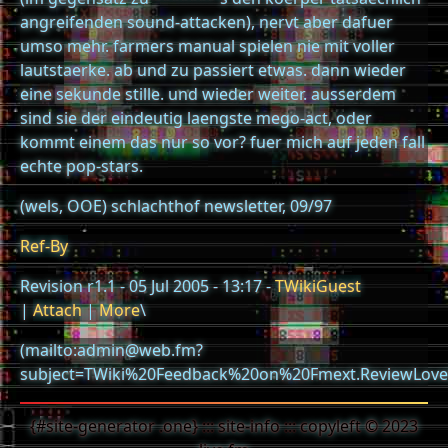
angreifenden sound-attacken), nervt aber dafuer
umso mehr. farmers manual spielen nie mit voller
lautstaerke. ab und zu passiert etwas. dann wieder
eine sekunde stille. und wieder weiter. ausserdem
sind sie der eindeutig laengste mego-act, oder
kommt einem das nur so vor? fuer mich auf jeden fall
echte pop-stars.
(wels, OOE) schlachthof newsletter, 09/97
Ref-By
Revision r1.1 - 05 Jul 2005 - 13:17 -
TWikiGuest
|
Attach
|
More
\
(mailto:admin@web.fm?
subject=TWiki%20Feedback%20on%20Fmext.ReviewLove
{#site-generator .one} ::: site-info ::: copyleft © 2023